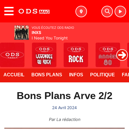
MENU
VOUS ÉCOUTEZ ODS RADIO
INXS
I Need You Tonight
ACCUEIL
BONS PLANS
INFOS
POLITIQUE
FA
Bons Plans Arve 2/2
24 Avril 2024
Par
La rédaction