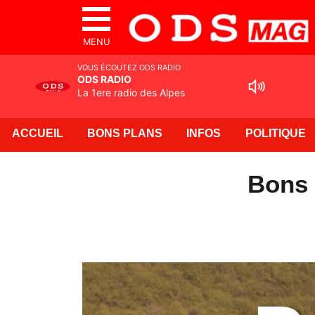
MENU
VOUS ÉCOUTEZ ODS RADIO
ODS RADIO
La 1ere radio des Alpes
ACCUEIL
BONS PLANS
INFOS
POLITIQUE
Bons 