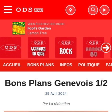
MENU
VOUS ÉCOUTEZ ODS RADIO
Fool's Garden
Lemon Tree
ACCUEIL
BONS PLANS
INFOS
POLITIQUE
FA
Bons Plans Genevois 1/2
29 Avril 2024
Par
La rédaction