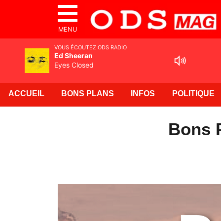
MENU
VOUS ÉCOUTEZ ODS RADIO
Ed Sheeran
Eyes Closed
ACCUEIL
BONS PLANS
INFOS
POLITIQUE
Bons P