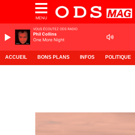
MENU
VOUS ÉCOUTEZ ODS RADIO
Phil Collins
One More Night
ACCUEIL
BONS PLANS
INFOS
POLITIQUE