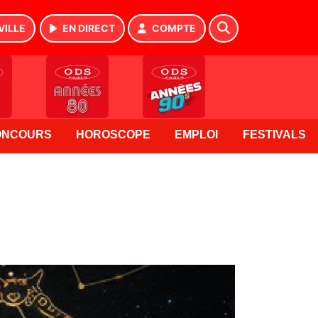
VILLE
EN DIRECT
COMPTE
ONCOURS
HOROSCOPE
EMPLOI
FESTIVALS