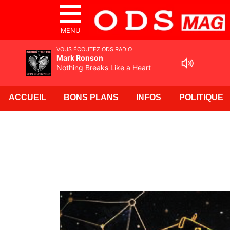
MENU
VOUS ÉCOUTEZ ODS RADIO
Mark Ronson
Nothing Breaks Like a Heart
ACCUEIL
BONS PLANS
INFOS
POLITIQUE