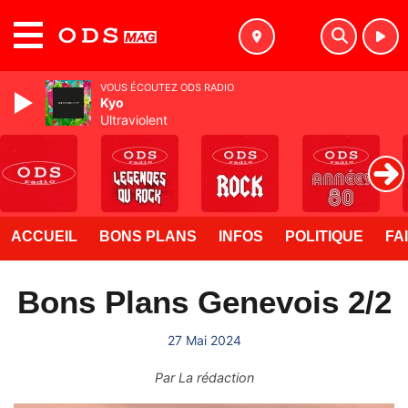
MENU
VOUS ÉCOUTEZ ODS RADIO
Kyo
Ultraviolent
ACCUEIL
BONS PLANS
INFOS
POLITIQUE
FA
Bons Plans Genevois 2/2
27 Mai 2024
Par
La rédaction