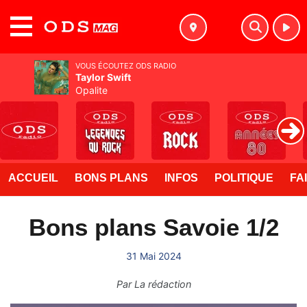
MENU
VOUS ÉCOUTEZ ODS RADIO
Taylor Swift
Opalite
ACCUEIL
BONS PLANS
INFOS
POLITIQUE
FA
Bons plans Savoie 1/2
31 Mai 2024
Par
La rédaction