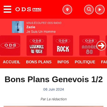
MENU
VOUS ÉCOUTEZ ODS RADIO
Zazie
Je Suis Un Homme
ACCUEIL
BONS PLANS
INFOS
POLITIQUE
FA
Bons Plans Genevois 1/2
06 Juin 2024
Par
La rédaction