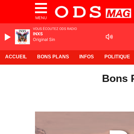
MENU
VOUS ÉCOUTEZ ODS RADIO
INXS
Original Sin
ACCUEIL
BONS PLANS
INFOS
POLITIQUE
Bons P