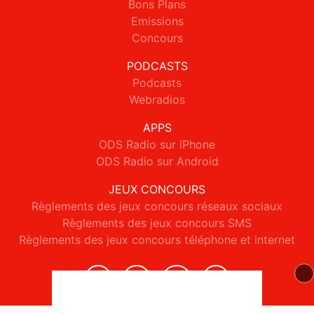
Bons Plans
Emissions
Concours
PODCASTS
Podcasts
Webradios
APPS
ODS Radio sur iPhone
ODS Radio sur Android
JEUX CONCOURS
Règlements des jeux concours réseaux sociaux
Règlements des jeux concours SMS
Règlements des jeux concours téléphone et internet