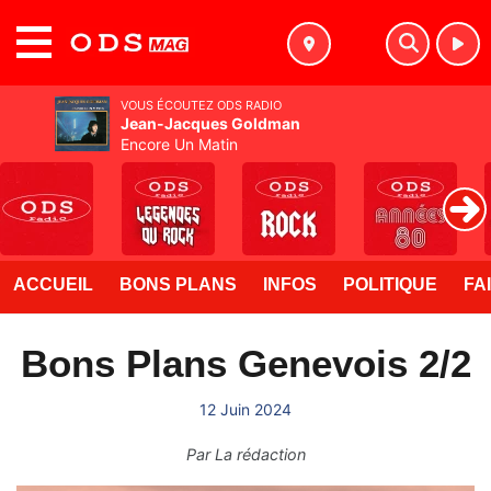
MENU
VOUS ÉCOUTEZ ODS RADIO
Jean-Jacques Goldman
Encore Un Matin
ACCUEIL
BONS PLANS
INFOS
POLITIQUE
FA
Bons Plans Genevois 2/2
12 Juin 2024
Par
La rédaction