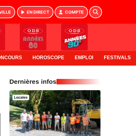
VILLE
EN DIRECT
COMPTE
ONCOURS
HOROSCOPE
EMPLOI
FESTIVALS
Dernières infos
Locales