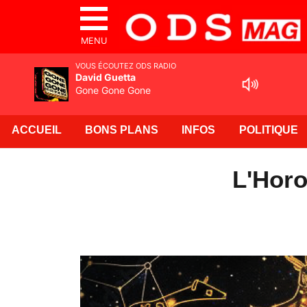
MENU
VOUS ÉCOUTEZ ODS RADIO
David Guetta
Gone Gone Gone
ACCUEIL
BONS PLANS
INFOS
POLITIQUE
L'Horo