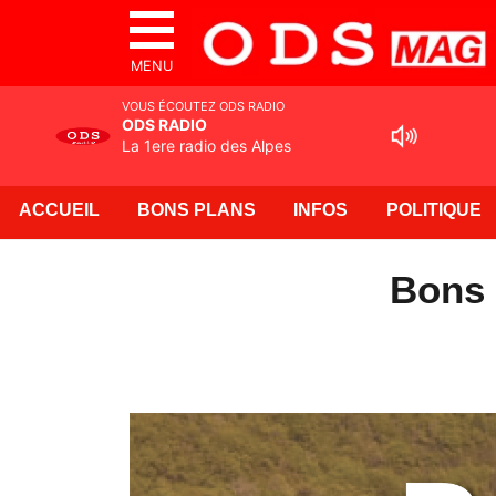
MENU
VOUS ÉCOUTEZ ODS RADIO
ODS RADIO
La 1ere radio des Alpes
ACCUEIL
BONS PLANS
INFOS
POLITIQUE
Bons 