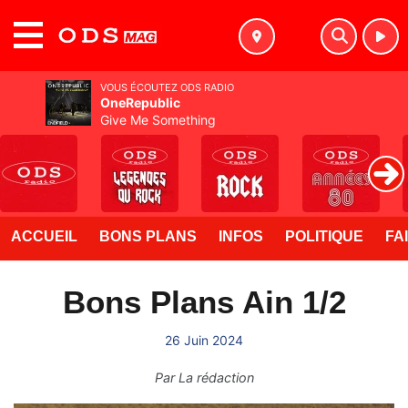
MENU
VOUS ÉCOUTEZ ODS RADIO
OneRepublic
Give Me Something
ACCUEIL
BONS PLANS
INFOS
POLITIQUE
FA
Bons Plans Ain 1/2
26 Juin 2024
Par
La rédaction