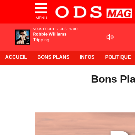
MENU
VOUS ÉCOUTEZ ODS RADIO
Robbie Williams
Tripping
ACCUEIL
BONS PLANS
INFOS
POLITIQUE
Bons Pla