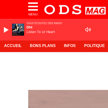
MENU
VOUS ÉCOUTEZ ODS RADIO
Dht
Listen To Ur Heart
ACCUEIL
BONS PLANS
INFOS
POLITIQUE