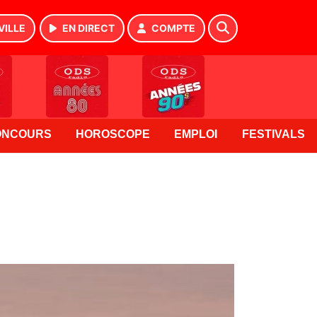
VILLE
EN DIRECT
COMPTE
ONCOURS
HOROSCOPE
EMPLOI
FESTIVALS