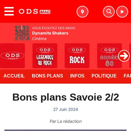
MENU
VOUS ÉCOUTEZ ODS RADIO
Dynamite Shakers
Cinéma
ACCUEIL
BONS PLANS
INFOS
POLITIQUE
FA
Bons plans Savoie 2/2
27 Juin 2024
Par
La rédaction