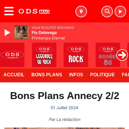
MENU
VOUS ÉCOUTEZ ODS RADIO
Flo Delavega
Printemps Eternel
ACCUEIL
BONS PLANS
INFOS
POLITIQUE
FA
Bons Plans Annecy 2/2
01 Juillet 2024
Par
La rédaction