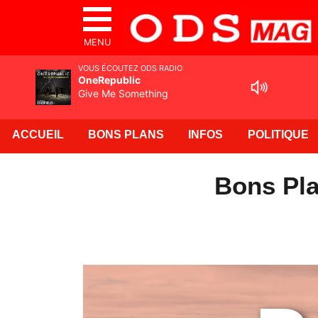
MENU
VOUS ÉCOUTEZ ODS RADIO
OneRepublic
Give Me Something
ACCUEIL
BONS PLANS
INFOS
POLITIQUE
Bons Pla