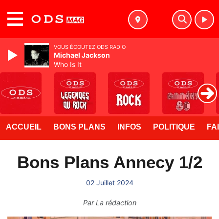
MENU
VOUS ÉCOUTEZ ODS RADIO
Michael Jackson
Who Is It
ACCUEIL
BONS PLANS
INFOS
POLITIQUE
FA
Bons Plans Annecy 1/2
02 Juillet 2024
Par
La rédaction