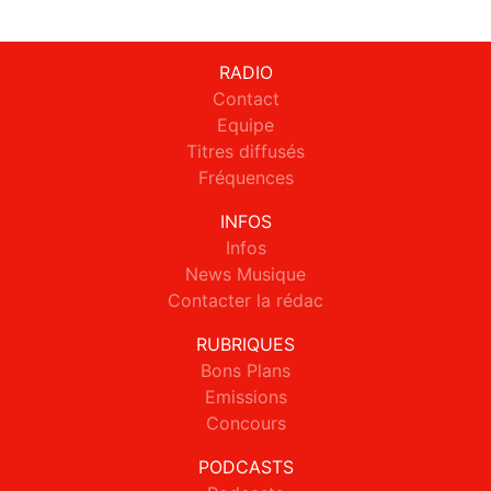
RADIO
Contact
Equipe
Titres diffusés
Fréquences
INFOS
Infos
News Musique
Contacter la rédac
RUBRIQUES
Bons Plans
Emissions
Concours
PODCASTS