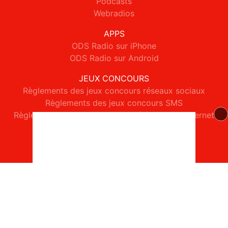
Podcasts
Webradios
APPS
ODS Radio sur iPhone
ODS Radio sur Android
JEUX CONCOURS
Règlements des jeux concours réseaux sociaux
Règlements des jeux concours SMS
Règlements des jeux concours téléphone et internet
© 2026 ODS Radio Tous droits réservés.
Signaler un contenu
-
Mentions légales
-
Politique de cookies
-
Contact