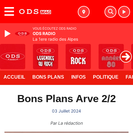
MENU
VOUS ÉCOUTEZ ODS RADIO
ODS RADIO
La 1ere radio des Alpes
ACCUEIL
BONS PLANS
INFOS
POLITIQUE
FA
Bons Plans Arve 2/2
03 Juillet 2024
Par
La rédaction