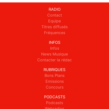
RADIO
Contact
Equipe
Titres diffusés
Fréquences
INFOS
Infos
News Musique
Contacter la rédac
RUBRIQUES
Bons Plans
Emissions
Concours
PODCASTS
Podcasts
Webradios