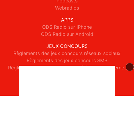
Podcasts
Webradios
APPS
ODS Radio sur iPhone
ODS Radio sur Android
JEUX CONCOURS
Règlements des jeux concours réseaux sociaux
Règlements des jeux concours SMS
Règlements des jeux concours téléphone et internet
© 2026 ODS Radio Tous droits réservés.
Signaler un contenu
-
Mentions légales
-
Politique de cookies
-
Contact