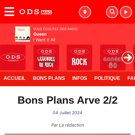
MENU
VOUS ÉCOUTEZ ODS RADIO
Queen
I Want It All
ACCUEIL
BONS PLANS
INFOS
POLITIQUE
FA
Bons Plans Arve 2/2
04 Juillet 2024
Par
La rédaction