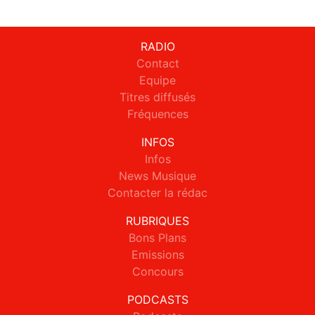
RADIO
Contact
Equipe
Titres diffusés
Fréquences
INFOS
Infos
News Musique
Contacter la rédac
RUBRIQUES
Bons Plans
Emissions
Concours
PODCASTS