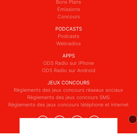
Bons Plans
Emissions
Concours
PODCASTS
Podcasts
Webradios
APPS
ODS Radio sur iPhone
ODS Radio sur Android
JEUX CONCOURS
Règlements des jeux concours réseaux sociaux
Règlements des jeux concours SMS
Règlements des jeux concours téléphone et internet