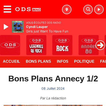
MENU
VOUS ÉCOUTEZ ODS RADIO
Cyndi Lauper
Girls just Want To Have Fun
ACCUEIL
BONS PLANS
INFOS
POLITIQUE
FA
Bons Plans Annecy 1/2
08 Juillet 2024
Par
La rédaction