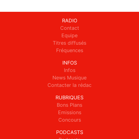
RADIO
Contact
Equipe
Titres diffusés
Fréquences
INFOS
Infos
News Musique
Contacter la rédac
RUBRIQUES
Bons Plans
Emissions
Concours
PODCASTS