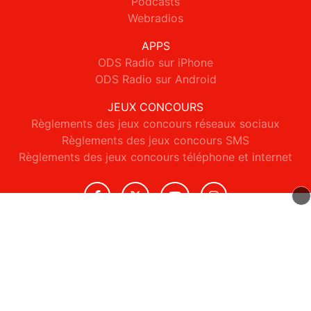
Podcasts
Webradios
APPS
ODS Radio sur iPhone
ODS Radio sur Android
JEUX CONCOURS
Règlements des jeux concours réseaux sociaux
Règlements des jeux concours SMS
Règlements des jeux concours téléphone et internet
© 2026 ODS Radio Tous droits réservés.
Signaler un contenu
-
Mentions légales
-
Politique de cookies
-
Contact