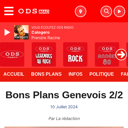
MENU
VOUS ÉCOUTEZ ODS RADIO
Calogero
Prendre Racine
ACCUEIL
BONS PLANS
INFOS
POLITIQUE
FA
Bons Plans Genevois 2/2
10 Juillet 2024
Par
La rédaction