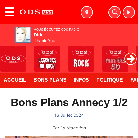
MENU
VOUS ÉCOUTEZ ODS RADIO
Dido
Thank You
ACCUEIL
BONS PLANS
INFOS
POLITIQUE
FA
Bons Plans Annecy 1/2
16 Juillet 2024
Par
La rédaction