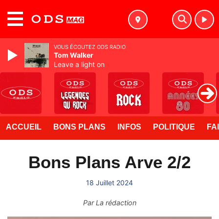
MENU
VOUS ÉCOUTEZ ODS RADIO
Tom Walker
Leave a light on
ACCUEIL
BONS PLANS
INFOS
POLITIQUE
FA
Bons Plans Arve 2/2
18 Juillet 2024
Par
La rédaction