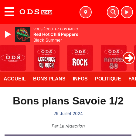
MENU
VOUS ÉCOUTEZ ODS RADIO
Red Hot Chili Peppers
Black Summer
ACCUEIL
BONS PLANS
INFOS
POLITIQUE
FA
Bons plans Savoie 1/2
29 Juillet 2024
Par
La rédaction