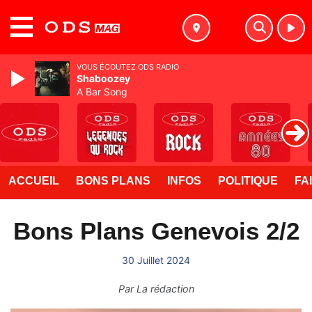
MENU
VOUS ÉCOUTEZ ODS RADIO
Shaboozey
A Bar Song
ACCUEIL
BONS PLANS
INFOS
POLITIQUE
FA
Bons Plans Genevois 2/2
30 Juillet 2024
Par
La rédaction