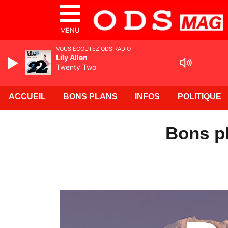
MENU
VOUS ÉCOUTEZ ODS RADIO
Lily Allen
Twenty Two
ACCUEIL
BONS PLANS
INFOS
POLITIQUE
Bons pl