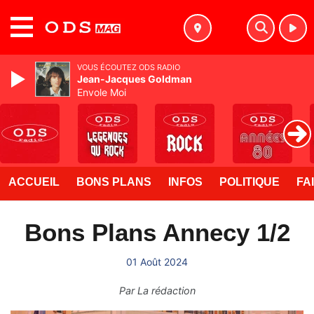
MENU
VOUS ÉCOUTEZ ODS RADIO
Jean-Jacques Goldman
Envole Moi
ACCUEIL
BONS PLANS
INFOS
POLITIQUE
FA
Bons Plans Annecy 1/2
01 Août 2024
Par
La rédaction