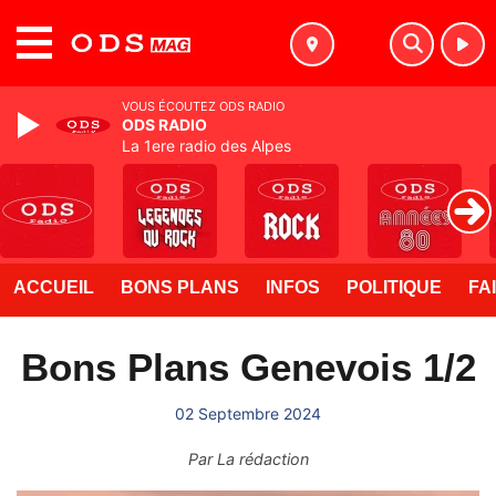
MENU
VOUS ÉCOUTEZ ODS RADIO
ODS RADIO
La 1ere radio des Alpes
ACCUEIL
BONS PLANS
INFOS
POLITIQUE
FA
Bons Plans Genevois 1/2
02 Septembre 2024
Par
La rédaction