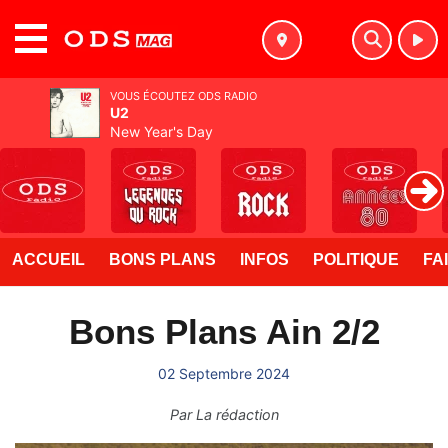
MENU
VOUS ÉCOUTEZ ODS RADIO
U2
New Year's Day
ACCUEIL
BONS PLANS
INFOS
POLITIQUE
FA
Bons Plans Ain 2/2
02 Septembre 2024
Par
La rédaction