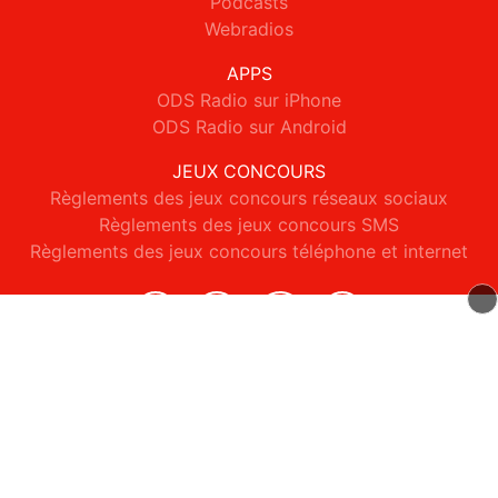
Podcasts
Webradios
APPS
ODS Radio sur iPhone
ODS Radio sur Android
JEUX CONCOURS
Règlements des jeux concours réseaux sociaux
Règlements des jeux concours SMS
Règlements des jeux concours téléphone et internet
© 2026 ODS Radio Tous droits réservés.
Signaler un contenu
-
Mentions légales
-
Politique de cookies
-
Contact