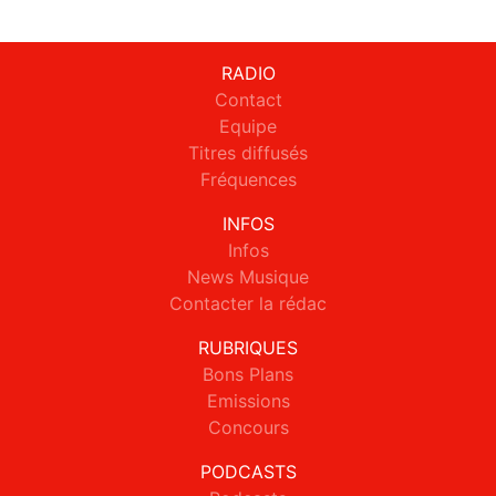
RADIO
Contact
Equipe
Titres diffusés
Fréquences
INFOS
Infos
News Musique
Contacter la rédac
RUBRIQUES
Bons Plans
Emissions
Concours
PODCASTS