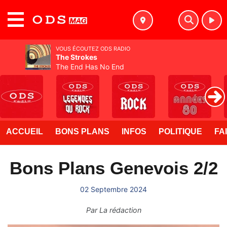
MENU
VOUS ÉCOUTEZ ODS RADIO
The Strokes
The End Has No End
ACCUEIL
BONS PLANS
INFOS
POLITIQUE
FA
Bons Plans Genevois 2/2
02 Septembre 2024
Par
La rédaction