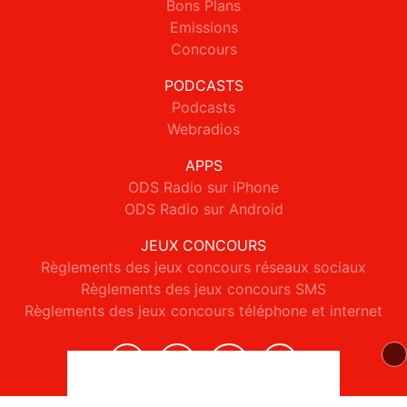
Bons Plans
Emissions
Concours
PODCASTS
Podcasts
Webradios
APPS
ODS Radio sur iPhone
ODS Radio sur Android
JEUX CONCOURS
Règlements des jeux concours réseaux sociaux
Règlements des jeux concours SMS
Règlements des jeux concours téléphone et internet