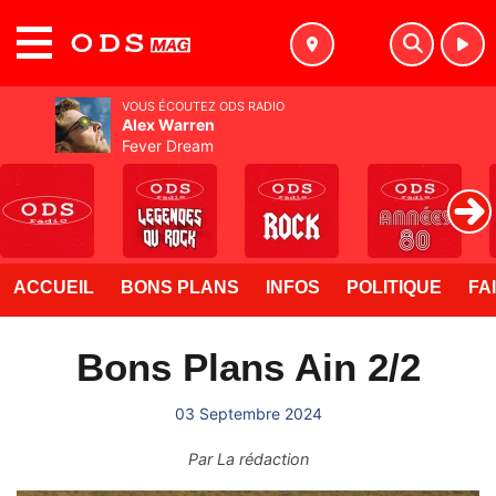
MENU
VOUS ÉCOUTEZ ODS RADIO
Alex Warren
Fever Dream
ACCUEIL
BONS PLANS
INFOS
POLITIQUE
FA
Bons Plans Ain 2/2
03 Septembre 2024
Par
La rédaction