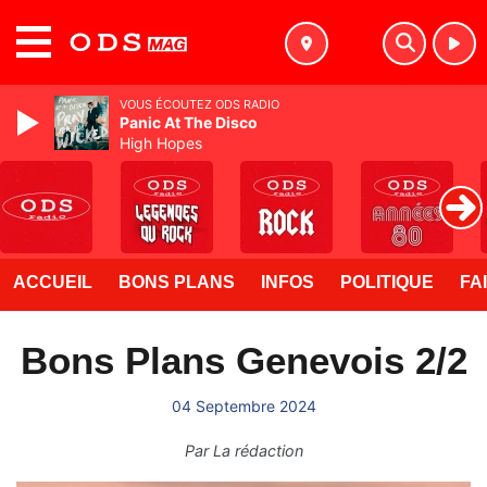
MENU
VOUS ÉCOUTEZ ODS RADIO
Panic At The Disco
High Hopes
ACCUEIL
BONS PLANS
INFOS
POLITIQUE
FA
Bons Plans Genevois 2/2
04 Septembre 2024
Par
La rédaction