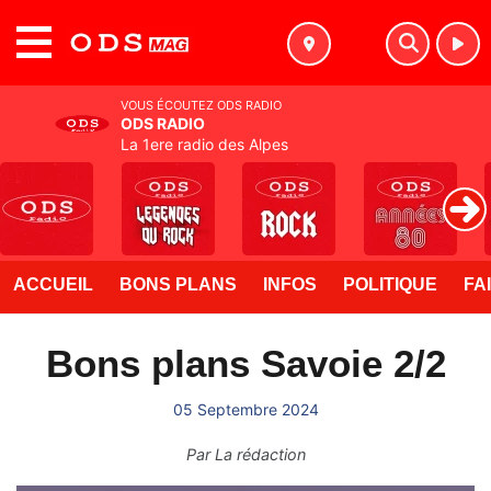
MENU
VOUS ÉCOUTEZ ODS RADIO
ODS RADIO
La 1ere radio des Alpes
ACCUEIL
BONS PLANS
INFOS
POLITIQUE
FA
Bons plans Savoie 2/2
05 Septembre 2024
Par
La rédaction