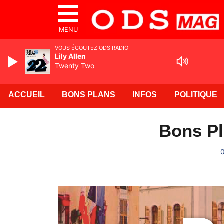
MENU
VOUS ÉCOUTEZ ODS RADIO
Lily Allen
Twenty Two
ACCUEIL
BONS PLANS
INFOS
POLITIQUE
Bons Pl