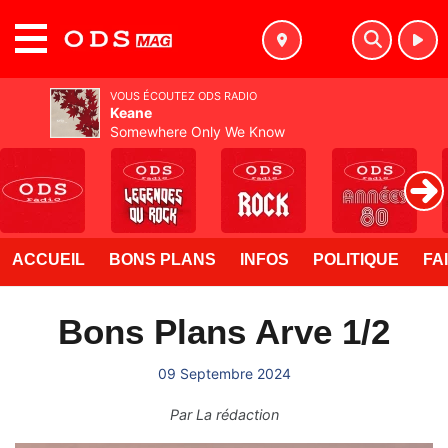
MENU
VOUS ÉCOUTEZ ODS RADIO
Keane
Somewhere Only We Know
ACCUEIL
BONS PLANS
INFOS
POLITIQUE
FA
Bons Plans Arve 1/2
09 Septembre 2024
Par
La rédaction