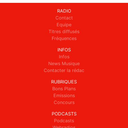
RADIO
Contact
Equipe
Titres diffusés
Fréquences
INFOS
Infos
News Musique
Contacter la rédac
RUBRIQUES
Bons Plans
Emissions
Concours
PODCASTS
Podcasts
Webradios