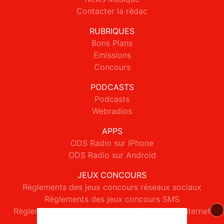
Contacter la rédac
RUBRIQUES
Bons Plans
Emissions
Concours
PODCASTS
Podcasts
Webradios
APPS
ODS Radio sur iPhone
ODS Radio sur Android
JEUX CONCOURS
Règlements des jeux concours réseaux sociaux
Règlements des jeux concours SMS
Règlements des jeux concours téléphone et internet