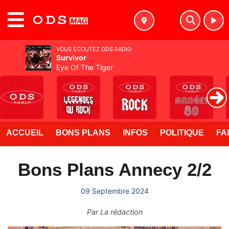
MENU
VOUS ÉCOUTEZ ODS RADIO
Survivor
Eye Of The Tiger
ACCUEIL
BONS PLANS
INFOS
POLITIQUE
FA
Bons Plans Annecy 2/2
09 Septembre 2024
Par
La rédaction