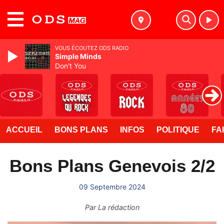
MENU
VOUS ÉCOUTEZ ODS RADIO
Simple Minds
Don't You
ACCUEIL
BONS PLANS
INFOS
POLITIQUE
FA
Bons Plans Genevois 2/2
09 Septembre 2024
Par
La rédaction