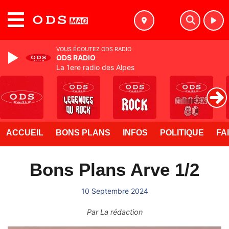
MENU
VOUS ÉCOUTEZ ODS RADIO
ODS RADIO
La 1ere radio des Alpes
ACCUEIL
BONS PLANS
INFOS
POLITIQUE
FA
Bons Plans Arve 1/2
10 Septembre 2024
Par
La rédaction