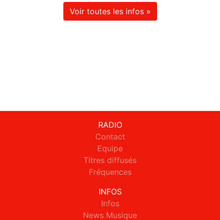
Voir toutes les infos »
RADIO
Contact
Equipe
Titres diffusés
Fréquences
INFOS
Infos
News Musique