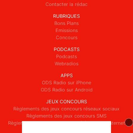
Contacter la rédac
RUBRIQUES
Bons Plans
Emissions
Concours
PODCASTS
Podcasts
Webradios
APPS
ODS Radio sur iPhone
ODS Radio sur Android
JEUX CONCOURS
Règlements des jeux concours réseaux sociaux
Règlements des jeux concours SMS
Règlements des jeux concours téléphone et internet