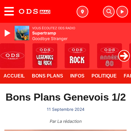
MENU
VOUS ÉCOUTEZ ODS RADIO
Supertramp
Goodbye Stranger
ACCUEIL
BONS PLANS
INFOS
POLITIQUE
FA
Bons Plans Genevois 1/2
11 Septembre 2024
Par
La rédaction