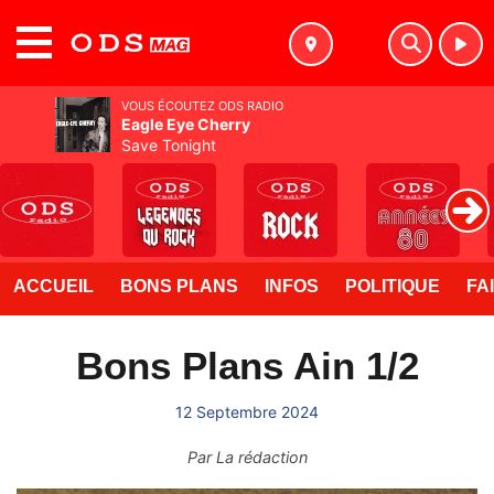
MENU
VOUS ÉCOUTEZ ODS RADIO
Eagle Eye Cherry
Save Tonight
ACCUEIL
BONS PLANS
INFOS
POLITIQUE
FA
Bons Plans Ain 1/2
12 Septembre 2024
Par
La rédaction