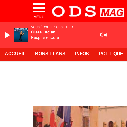
MENU
VOUS ÉCOUTEZ ODS RADIO
Clara Luciani
Respire encore
ACCUEIL
BONS PLANS
INFOS
POLITIQUE