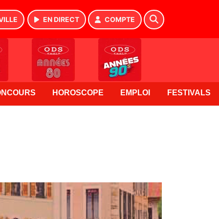
VILLE
EN DIRECT
COMPTE
ONCOURS
HOROSCOPE
EMPLOI
FESTIVALS