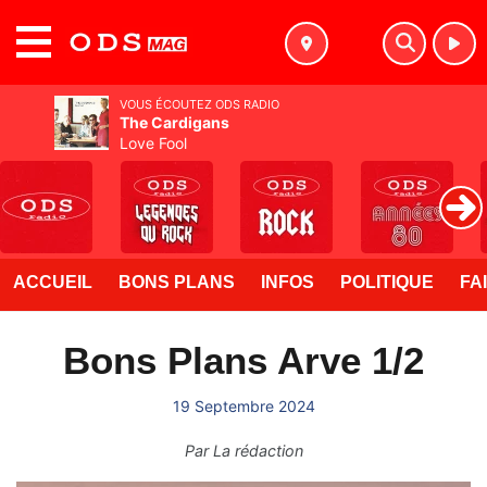
MENU
VOUS ÉCOUTEZ ODS RADIO
The Cardigans
Love Fool
ACCUEIL
BONS PLANS
INFOS
POLITIQUE
FA
Bons Plans Arve 1/2
19 Septembre 2024
Par
La rédaction