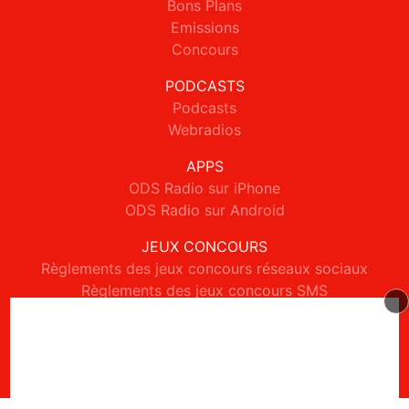
Bons Plans
Emissions
Concours
PODCASTS
Podcasts
Webradios
APPS
ODS Radio sur iPhone
ODS Radio sur Android
JEUX CONCOURS
Règlements des jeux concours réseaux sociaux
Règlements des jeux concours SMS
Règlements des jeux concours téléphone et internet