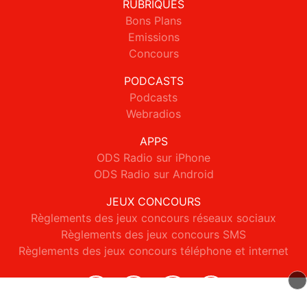
RUBRIQUES
Bons Plans
Emissions
Concours
PODCASTS
Podcasts
Webradios
APPS
ODS Radio sur iPhone
ODS Radio sur Android
JEUX CONCOURS
Règlements des jeux concours réseaux sociaux
Règlements des jeux concours SMS
Règlements des jeux concours téléphone et internet