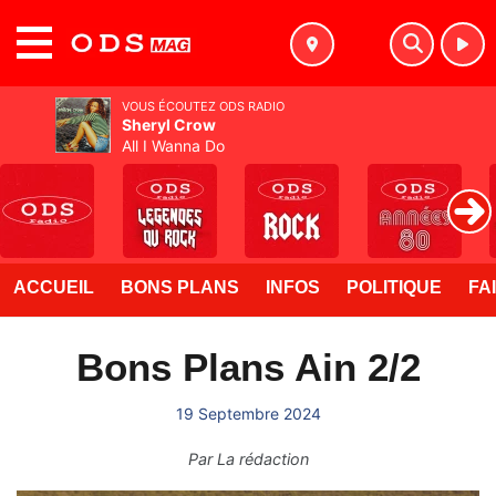
MENU
VOUS ÉCOUTEZ ODS RADIO
Sheryl Crow
All I Wanna Do
ACCUEIL
BONS PLANS
INFOS
POLITIQUE
FA
Bons Plans Ain 2/2
19 Septembre 2024
Par
La rédaction