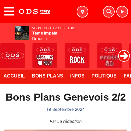
MENU
VOUS ÉCOUTEZ ODS RADIO
Tame Impala
Dracula
ACCUEIL
BONS PLANS
INFOS
POLITIQUE
FA
Bons Plans Genevois 2/2
19 Septembre 2024
Par
La rédaction