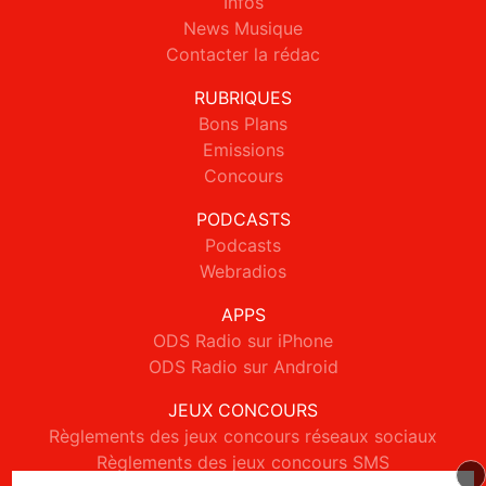
Infos
News Musique
Contacter la rédac
RUBRIQUES
Bons Plans
Emissions
Concours
PODCASTS
Podcasts
Webradios
APPS
ODS Radio sur iPhone
ODS Radio sur Android
JEUX CONCOURS
Règlements des jeux concours réseaux sociaux
Règlements des jeux concours SMS