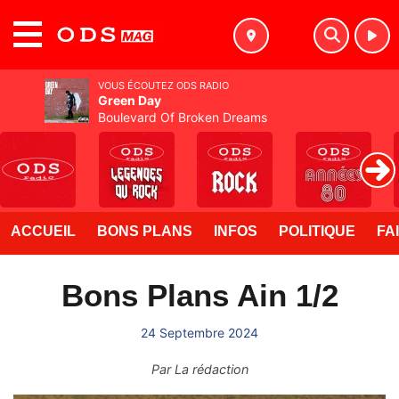
MENU
VOUS ÉCOUTEZ ODS RADIO
Green Day
Boulevard Of Broken Dreams
ACCUEIL
BONS PLANS
INFOS
POLITIQUE
FA
Bons Plans Ain 1/2
24 Septembre 2024
Par
La rédaction