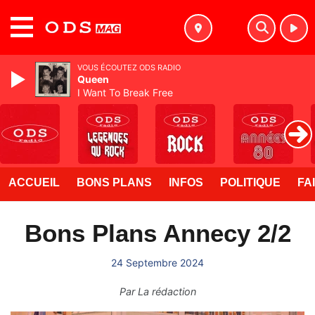
MENU
VOUS ÉCOUTEZ ODS RADIO
Queen
I Want To Break Free
ACCUEIL
BONS PLANS
INFOS
POLITIQUE
FA
Bons Plans Annecy 2/2
24 Septembre 2024
Par
La rédaction