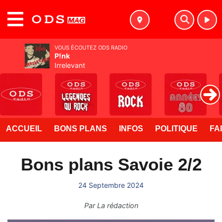
MENU
VOUS ÉCOUTEZ ODS RADIO
P!nk
Irrelevant
ACCUEIL
BONS PLANS
INFOS
POLITIQUE
FA
Bons plans Savoie 2/2
24 Septembre 2024
Par
La rédaction